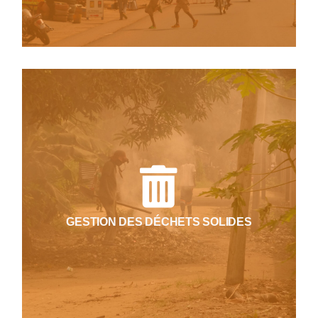
habitants.
Nous contribuons à la mise en place de
systèmes efficaces de collecte, de tri et de
valorisation des déchets, afin de réduire la
pollution, préserver la santé publique et
favoriser une économie circulaire locale. Nous
intervenons sur toute la filière de gestion des
GESTION DES DÉCHETS SOLIDES
déchets solides, depuis la collecte jusqu’à la
valorisation en passant par le transport et le
traitement.