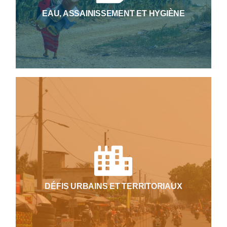
intégrée des ressources en eau, la conception
EAU, ASSAINISSEMENT ET HYGIÈNE
d’infrastructures gérées de manière durable, la
sensibilisation aux bonnes pratiques et le
renforcement des capacités locales.
Nous accompagnons les villes et les territoires
dans leur développement, en apportant des
solutions adaptées aux enjeux d’aménagement
urbain, de mobilité, de logements, de
planification territoriale, de maitrise d’œuvre
urbaine et sociale, d’investissements
municipaux, de finances et fiscalités locales et
de gestion des patrimoines et services.
DÉFIS URBAINS ET TERRITORIAUX
L’objectif est de bâtir des villes et territoires
plus inclusifs, organisés et résilients,
contribuant au mieux vivre durable de leurs