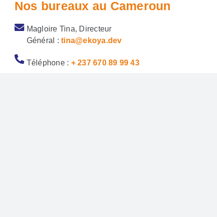
Nos bureaux au Cameroun
Magloire Tina, Directeur
Général :
tina@ekoya.dev
Téléphone :
+ 237 670 89 99 43
Adresse :
Boite Postale 1848 Yaoundé,
Cameroun
Notre siège en France
Pôle commercial :
ekoya@ekoya.dev
Téléphone :
+ 33 (0)4 90 22 57 80
24 chemin de la Rollande 84140 Avignon
120 avenue des Champs Elysées
75008 Paris